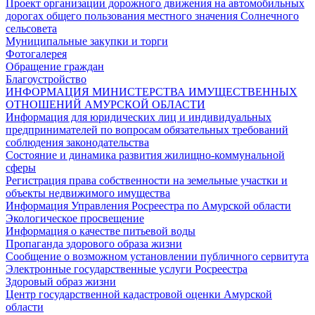
Проект организации дорожного движения на автомобильных
дорогах общего пользования местного значения Солнечного
сельсовета
Муниципальные закупки и торги
Фотогалерея
Обращение граждан
Благоустройство
ИНФОРМАЦИЯ МИНИСТЕРСТВА ИМУЩЕСТВЕННЫХ
ОТНОШЕНИЙ АМУРСКОЙ ОБЛАСТИ
Информация для юридических лиц и индивидуальных
предпринимателей по вопросам обязательных требований
соблюдения законодательства
Состояние и динамика развития жилищно-коммунальной
сферы
Регистрация права собственности на земельные участки и
объекты недвижимого имущества
Информация Управления Росреестра по Амурской области
Экологическое просвещение
Информация о качестве питьевой воды
Пропаганда здорового образа жизни
Сообщение о возможном установлении публичного сервитута
Электронные государственные услуги Росреестра
Здоровый образ жизни
Центр государственной кадастровой оценки Амурской
области