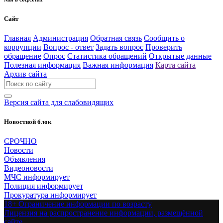
Сайт
Главная
Администрация
Обратная связь
Сообщить о
коррупции
Вопрос - ответ
Задать вопрос
Проверить
обращение
Опрос
Статистика обращений
Открытые данные
Полезная информация
Важная информация
Карта сайта
Архив сайта
Версия сайта для слабовидящих
Новостной блок
СРОЧНО
Новости
Объявления
Видеоновости
МЧС
информирует
Полиция
информирует
Прокуратура
информирует
18+ Ограничение информации по возрасту
Лицензия на распространение информации, размещённой
сайте