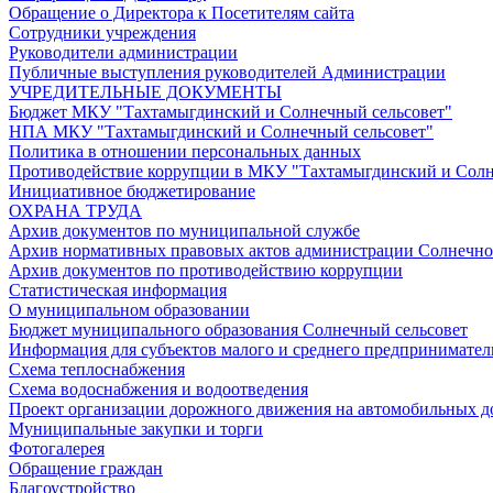
Обращение о Директора к Посетителям сайта
Сотрудники учреждения
Руководители администрации
Публичные выступления руководителей Администрации
УЧРЕДИТЕЛЬНЫЕ ДОКУМЕНТЫ
Бюджет МКУ "Тахтамыгдинский и Солнечный сельсовет"
НПА МКУ "Тахтамыгдинский и Солнечный сельсовет"
Политика в отношении персональных данных
Противодействие коррупции в МКУ "Тахтамыгдинский и Солн
Инициативное бюджетирование
ОХРАНА ТРУДА
Архив документов по муниципальной службе
Архив нормативных правовых актов администрации Солнечног
Архив документов по противодействию коррупции
Статистическая информация
О муниципальном образовании
Бюджет муниципального образования Солнечный сельсовет
Информация для субъектов малого и среднего предпринимател
Схема теплоснабжения
Схема водоснабжения и водоотведения
Проект организации дорожного движения на автомобильных до
Муниципальные закупки и торги
Фотогалерея
Обращение граждан
Благоустройство