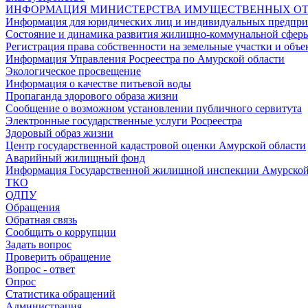
ИНФОРМАЦИЯ МИНИСТЕРСТВА ИМУЩЕСТВЕННЫХ ОТ
Информация для юридических лиц и индивидуальных предприн
Состояние и динамика развития жилищно-коммунальной сфер
Регистрация права собственности на земельные участки и об
Информация Управления Росреестра по Амурской области
Экологическое просвещение
Информация о качестве питьевой воды
Пропаганда здорового образа жизни
Сообщение о возможном установлении публичного сервитута
Электронные государственные услуги Росреестра
Здоровый образ жизни
Центр государственной кадастровой оценки Амурской области
Аварийный жилищный фонд
Информация Государственной жилищной инспекции Амурской
ТКО
ОДПУ
Обращения
Обратная связь
Сообщить о коррупции
Задать вопрос
Проверить обращение
Вопрос - ответ
Опрос
Статистика обращений
Администрация