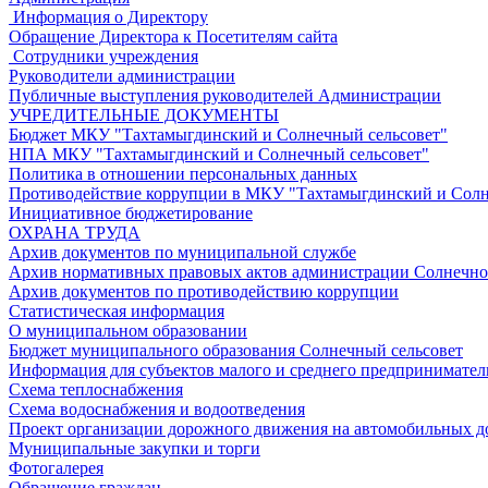
Информация о Директору
Обращение Директора к Посетителям сайта
Сотрудники учреждения
Руководители администрации
Публичные выступления руководителей Администрации
УЧРЕДИТЕЛЬНЫЕ ДОКУМЕНТЫ
Бюджет МКУ "Тахтамыгдинский и Солнечный сельсовет"
НПА МКУ "Тахтамыгдинский и Солнечный сельсовет"
Политика в отношении персональных данных
Противодействие коррупции в МКУ "Тахтамыгдинский и Солн
Инициативное бюджетирование
ОХРАНА ТРУДА
Архив документов по муниципальной службе
Архив нормативных правовых актов администрации Солнечног
Архив документов по противодействию коррупции
Статистическая информация
О муниципальном образовании
Бюджет муниципального образования Солнечный сельсовет
Информация для субъектов малого и среднего предпринимател
Схема теплоснабжения
Схема водоснабжения и водоотведения
Проект организации дорожного движения на автомобильных до
Муниципальные закупки и торги
Фотогалерея
Обращение граждан