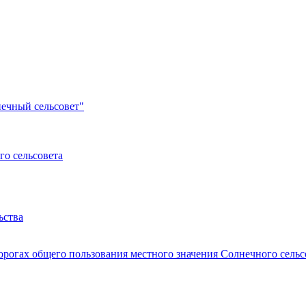
ечный сельсовет"
о сельсовета
ьства
рогах общего пользования местного значения Солнечного сельс