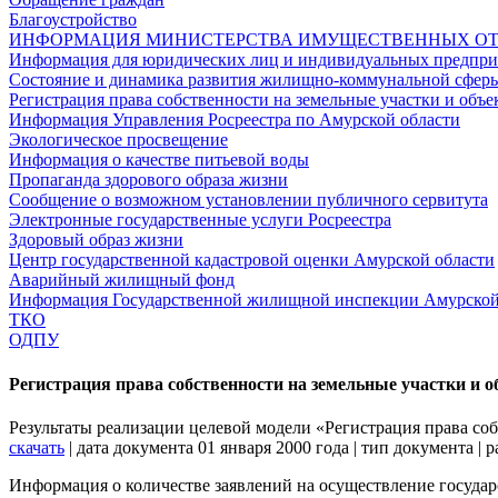
Благоустройство
ИНФОРМАЦИЯ МИНИСТЕРСТВА ИМУЩЕСТВЕННЫХ ОТ
Информация для юридических лиц и индивидуальных предприн
Состояние и динамика развития жилищно-коммунальной сфер
Регистрация права собственности на земельные участки и об
Информация Управления Росреестра по Амурской области
Экологическое просвещение
Информация о качестве питьевой воды
Пропаганда здорового образа жизни
Сообщение о возможном установлении публичного сервитута
Электронные государственные услуги Росреестра
Здоровый образ жизни
Центр государственной кадастровой оценки Амурской области
Аварийный жилищный фонд
Информация Государственной жилищной инспекции Амурской
ТКО
ОДПУ
Регистрация права собственности на земельные участки и
Результаты реализации целевой модели «Регистрация права со
скачать
| дата документа 01 января 2000 года | тип документа |
Информация о количестве заявлений на осуществление государс